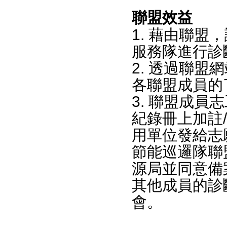
聯盟效益
1. 藉由聯
服務隊進行診
2. 透過聯
各聯盟成員的
3. 聯盟成
紀錄冊上加註
用單位發給志
節能巡邏隊聯
源局並同意備
其他成員的診
會。