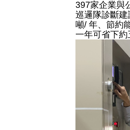
397家企業
巡邏隊診斷建議
噸/ 年、節約能
一年可省下約