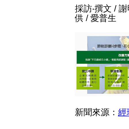
採訪‧撰文 / 
供 / 愛普生
新聞來源：
經