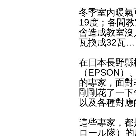
冬季室內暖氣
19度；各間
會造成教室沒
瓦換成32瓦…
在日本長野縣
（EPSON
的專家，面對
剛剛花了一下
以及各種對應
這些專家，都
ロール隊）的