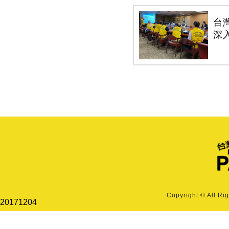
台
深
Copyright © All Ri
20171204